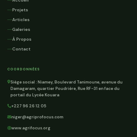
Accueil
Projets
Articles
Galeries
À Propos
Contact
COORDONNÉES
Siège social : Niamey, Boulevard Tanimoune, avenue du
Damagaram, quartier Poudrière, Rue RF-31 en face du
portail du Lycée Kouara
+227 96 26 12 05
niger@agriprofocus.com
www.agrifocus.org