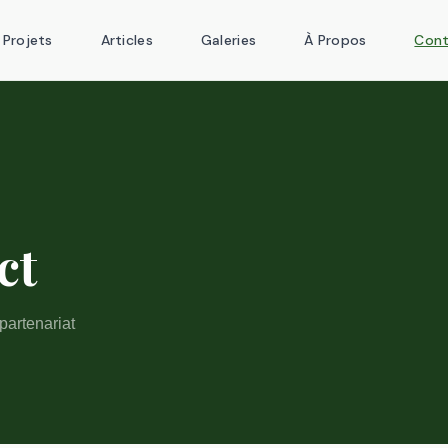
Projets
Articles
Galeries
À Propos
Con
ct
partenariat