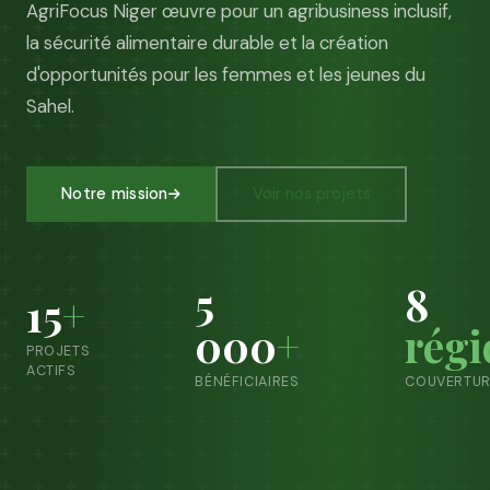
AgriFocus Niger œuvre pour un agribusiness inclusif,
la sécurité alimentaire durable et la création
d'opportunités pour les femmes et les jeunes du
Sahel.
Notre mission
Voir nos projets
5
8
15
+
000
+
régi
PROJETS
ACTIFS
BÉNÉFICIAIRES
COUVERTUR