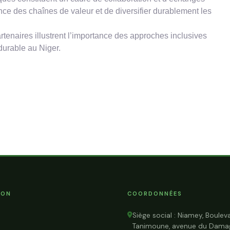
ance des chaînes de valeur et de diversifier durablement les
artenaires illustrent l’importance des approches inclusives
durable au Niger.
ION
COORDONNÉES
Siège social : Niamey, Boulev
Tanimoune, avenue du Dama