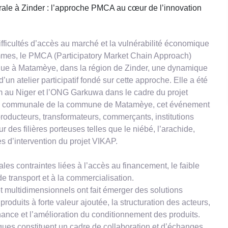
Connexion
rale à Zinder : l’approche PMCA au cœur de l’innovation
ifficultés d’accès au marché et la vulnérabilité économique
emmes, le PMCA (Participatory Market Chain Approach)
i que à Matamèye, dans la région de Zinder, une dynamique
’un atelier participatif fondé sur cette approche. Elle a été
 au Niger et l’ONG Garkuwa dans le cadre du projet
orité communale de la commune de Matamèye, cet événement
producteurs, transformateurs, commerçants, institutions
r des filières porteuses telles que le niébé, l’arachide,
s d’intervention du projet VIKAP.
pales contraintes liées à l’accès au financement, le faible
de transport et à la commercialisation.
t multidimensionnels ont fait émerger des solutions
oduits à forte valeur ajoutée, la structuration des acteurs,
inance et l’amélioration du conditionnement des produits.
iques constituent un cadre de collaboration et d’échanges