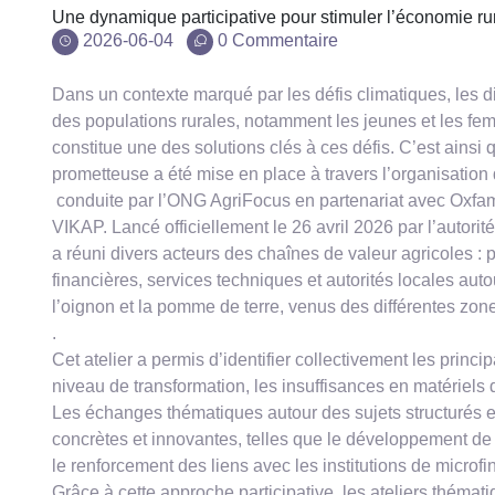
Une dynamique participative pour stimuler l’économie ru
2026-06-04
0 Commentaire
Dans un contexte marqué par les défis climatiques, les d
des populations rurales, notamment les jeunes et les f
constitue une des solutions clés à ces défis. C’est ains
prometteuse a été mise en place à travers l’organisation d
conduite par l’ONG AgriFocus en partenariat avec Oxfam
VIKAP. Lancé officiellement le 26 avril 2026 par l’aut
a réuni divers acteurs des chaînes de valeur agricoles : 
financières, services techniques et autorités locales autou
l’oignon et la pomme de terre, venus des différentes zone
.
Cet atelier a permis d’identifier collectivement les princi
niveau de transformation, les insuffisances en matériels 
Les échanges thématiques autour des sujets structurés e
concrètes et innovantes, telles que le développement de pr
le renforcement des liens avec les institutions de microf
Grâce à cette approche participative, les ateliers thémat