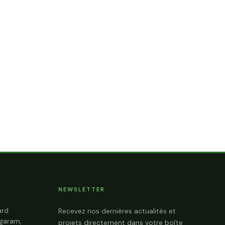
NEWSLETTER
ard
Recevez nos dernières actualités et
garam,
projets directement dans votre boîte